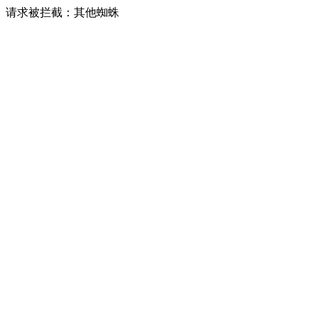
请求被拦截：其他蜘蛛