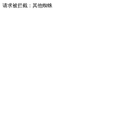
请求被拦截：其他蜘蛛