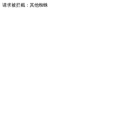
请求被拦截：其他蜘蛛