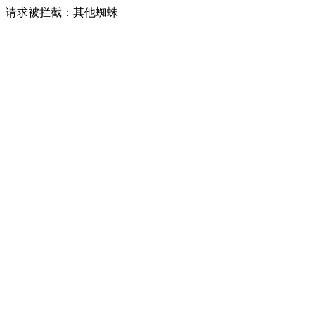
请求被拦截：其他蜘蛛