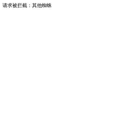
请求被拦截：其他蜘蛛