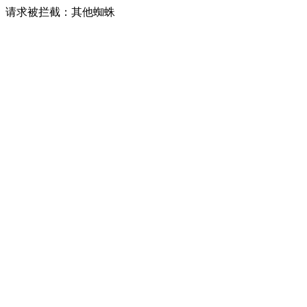
请求被拦截：其他蜘蛛