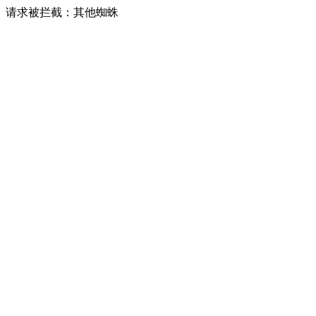
请求被拦截：其他蜘蛛