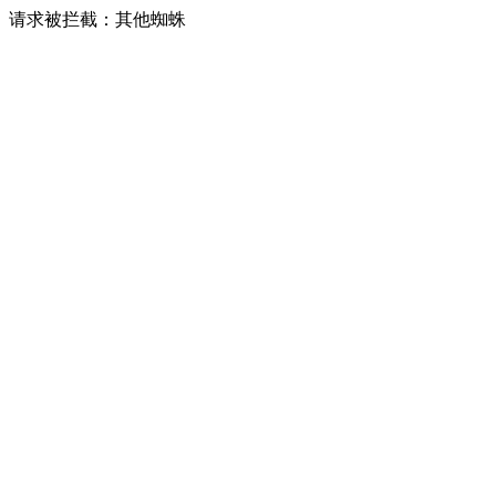
请求被拦截：其他蜘蛛