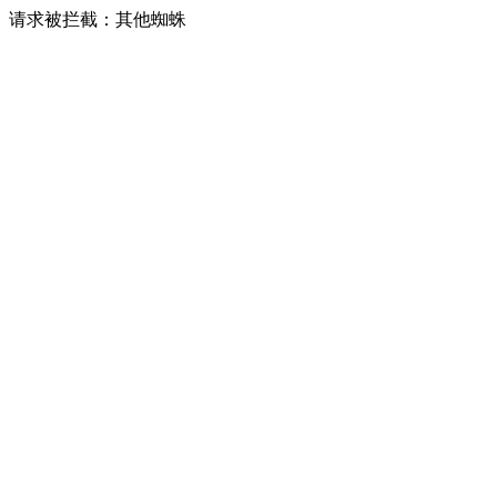
请求被拦截：其他蜘蛛