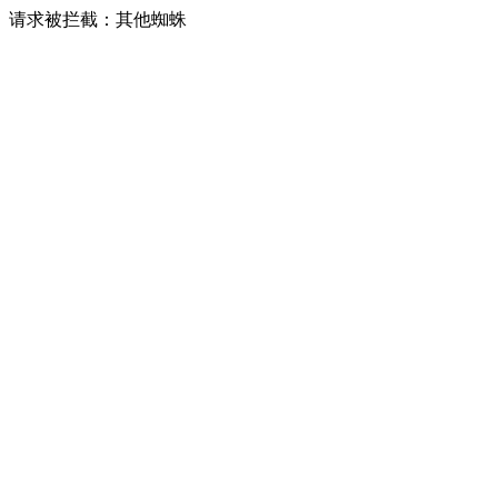
请求被拦截：其他蜘蛛