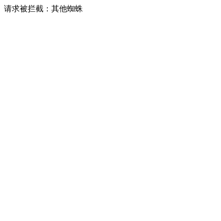
请求被拦截：其他蜘蛛