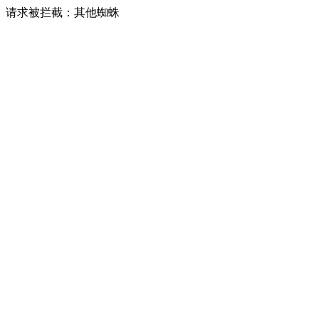
请求被拦截：其他蜘蛛