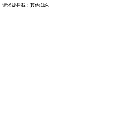
请求被拦截：其他蜘蛛