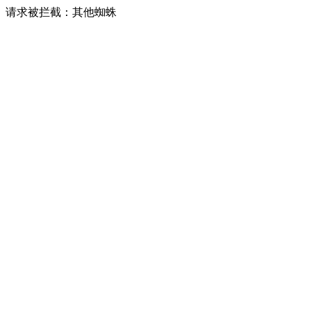
请求被拦截：其他蜘蛛