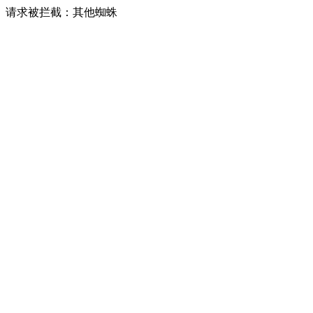
请求被拦截：其他蜘蛛