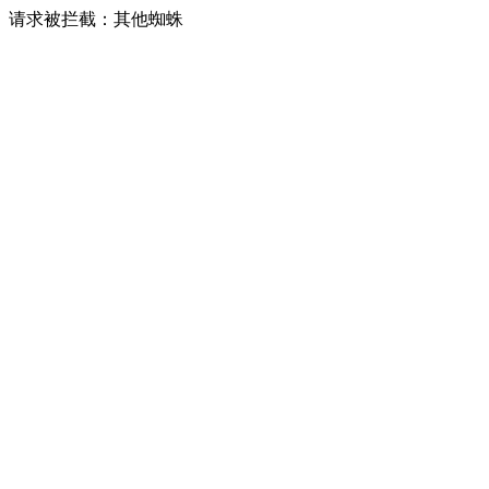
请求被拦截：其他蜘蛛