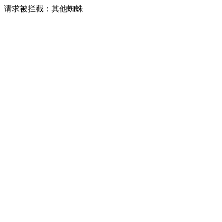
请求被拦截：其他蜘蛛