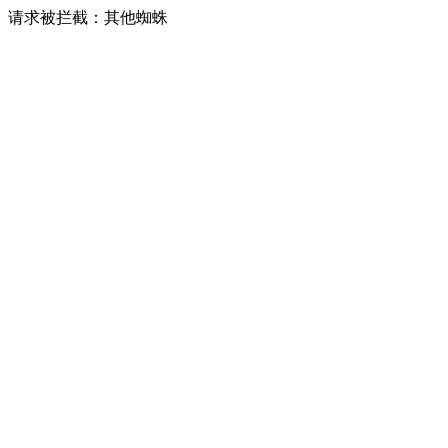
请求被拦截：其他蜘蛛