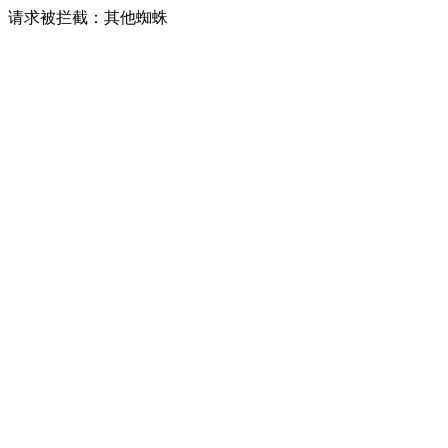
请求被拦截：其他蜘蛛