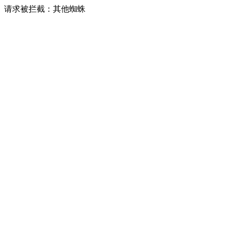
请求被拦截：其他蜘蛛