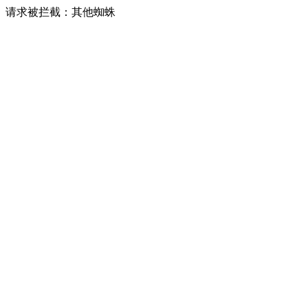
请求被拦截：其他蜘蛛