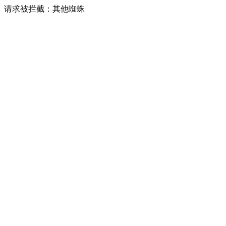
请求被拦截：其他蜘蛛