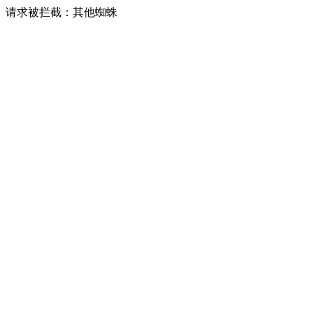
请求被拦截：其他蜘蛛