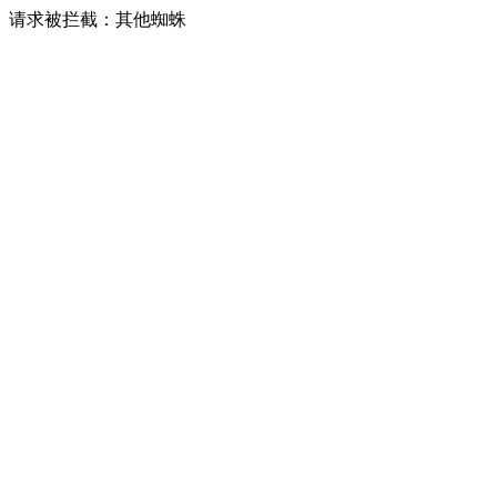
请求被拦截：其他蜘蛛