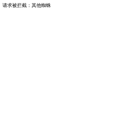
请求被拦截：其他蜘蛛