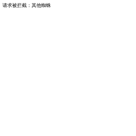
请求被拦截：其他蜘蛛