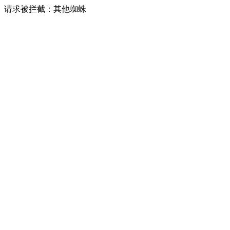
请求被拦截：其他蜘蛛